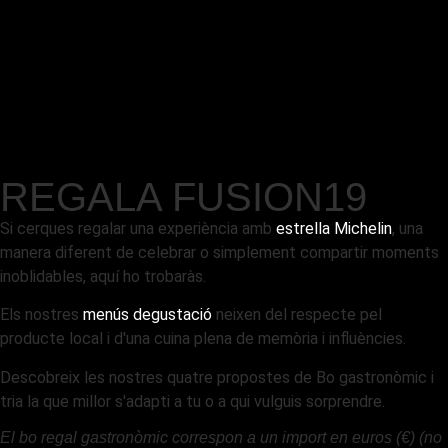
REGALA FUSION19
Si cerques regalar una experiència amb
estrella Michelin
, una
manera diferent de celebrar o simplement compartir moments
inoblidables, aquí ho trobaràs.
Els nostres
menús degustació
neixen del respecte pel
producte local i d'una cuina plena de memòria i influències.
Descobreix les nostres quatre propostes de Bo gastronòmic i
tria la que millor s'adapti a tu o a qui vulguis sorprendre.
El bo regal gastronòmic correspon a un import en euros (€) (no