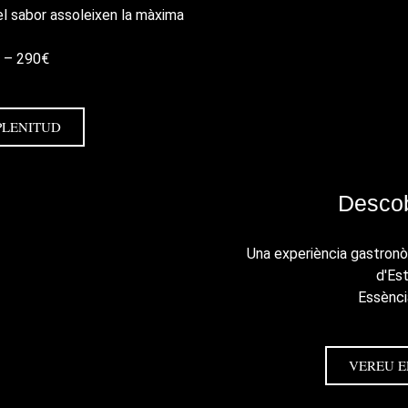
 el sabor assoleixen la màxima
e – 290€
PLENITUD
Descob
Una experiència gastronò
d'Es
Essènci
VEREU E