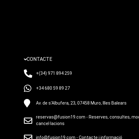
CONTACTE
+(34) 971 894 259
+34 680 59 89 27
Av. de s'Albufera, 23, 07458 Muro, Illes Balears
reservas@fusion19.com - Reserves, consultes, mod
cancel·lacions
info@fusion19.com - Contacte i informació